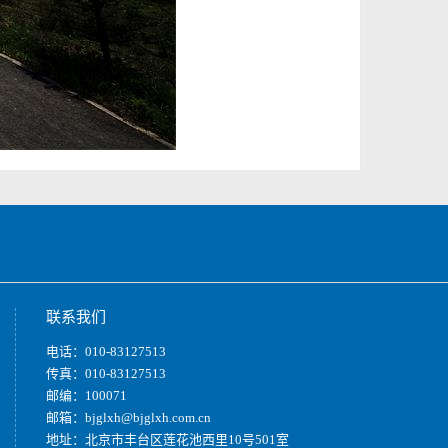
联系我们
电话：010-83127513
传真：010-83127513
邮编：100071
邮箱：bjglxh@bjglxh.com.cn
地址：北京市丰台区莲花池西里10号501室