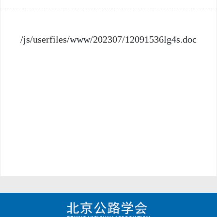
/js/userfiles/www/202307/12091536lg4s.doc