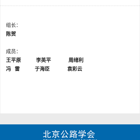
组长：
陈贺
成员：
王平原 李英平 周绪利
冯 雷 于海臣 袁彩云