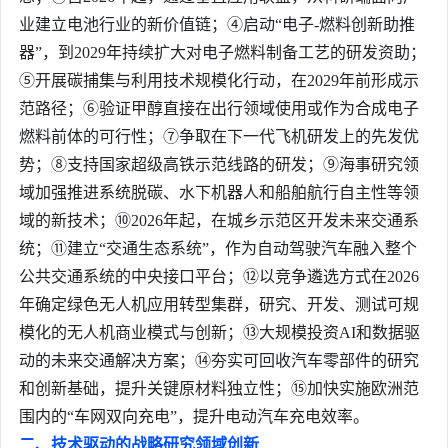
业建立电池行业的新价值链；④启动“电子-燃料创新助推
器”，到2029年持续扩大对电子燃料制备工艺的研发资助；
⑤开展碳捕集与利用技术规模化行动，在2029年前形成示
范路径；⑥验证甲醇直接在出行领域使用或作为合成电子
燃料前体的可行性；⑦争取在下一代飞机研发上的先发优
势；⑧支持国家超级高铁示范线路的研发；⑨海事研究领
域加强推进系统脱碳、水下机器人和船舶航行自主性等领
域的新技术；⑩2026年起，在城乡示范区开发未来交通系
统；⑪建立“交通生态系统”，作为自动驾驶汽车融入整个
公共交通系统的中央接口平台；⑫以竞争遴选方式在2026
年确定绿色无人机应用转型集群，研究、开发、测试可规
模化的无人机商业模式与创新；⑬大规模投资AI和数据驱
动的未来交通解决方案；⑭夯实可回收汽车零部件的研究
和创新基础，提升关键原材料独立性；⑮加快实施欧洲范
围内的“车网双向充电”，提升电动汽车充电效率。
二、技术驱动的战略研究领域创新