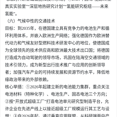
真实实验室”“深层地热研究计划”“氢能研究枢纽——未来
氢能”。
（六）气候中性的交通技术
目标：到2035年，在德国建立具有竞争力的电池生产和循
环利用体系，并嵌入欧洲生产网络；强化德国作为欧洲替
代动力和气候友好型燃料技术研发中心的地位，使德国成
为全球领先的技术供应商和欧洲最大技术出口国；将德国
打造成为自动驾驶的领导市场，巩固在陆海空交通领域的
技术引领力，成为新型出行技术推广与应用的创新领导
者；加强汽车产业的可持续发展和资源节约水平，降低地
缘政治带来的外部依赖。
核心举措：①2026年起建立新的电池能力集群，重点关注
电池材料（特种化学）、电池生产、固态电池三个方向；
②按“开放式超级工厂”打造电池单元研究型制造平台，允
许企业在先进产线上以接近超级工厂规模运行其工艺与设
想；③自2026年起，通过垂直应用联盟，从科研端面向产