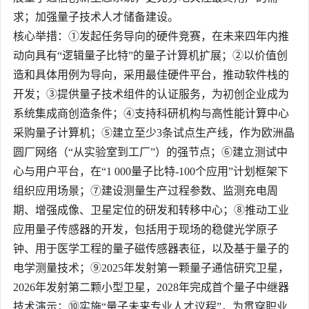
求；加强量子技术人才储备建设。
核心举措：①发起任务导向的硬件竞赛，在未来四年内推
动向具有“逻辑量子比特”的量子计算机扩展；②以价值创
造和具体用例为导向，采用最佳硬件平台，推动软件栈的
开发；③提供量子技术组件的认证服务，为初创企业成为
系统集成商创造条件；④支持科研机构与高性能计算中心
采购量子计算机；⑤建立至少3条试点生产线，作为欧洲晶
圆厂网络（“从实验室到工厂”）的强节点；⑥建立测试中
心与用户平台，在“1 000量子比特-100个应用”计划框架下
组织应用场景；⑦建设测量生产过程参数、监测充电周
期、增强成像、卫星定位的研发和转移中心；⑧推动工业
应用量子传感器的开发，包括用于现场的稳健光学原子
钟、用于医学工程的量子磁传感器表征，以及基于量子的
电学测量技术；⑨2025年发射第一颗量子通信研究卫星，
2026年发射第二颗小型卫星，2028年完成首个
量子中继器
技术演示；⑩实施“量子未来专业人才议程”，为贯穿职业