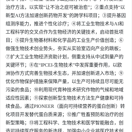
治疗方法，以实现“让不治之症可被治愈”；②重点支持“以
新型AI方法加速创新药物开发”的跨学科项目；③提升基因
组测序能力，推进个性化诊疗；④将工业生物技术与AI和
工程科学的交叉点作为生物经济的关键技术，启动首批项
目；⑤提升生物基材料和化学品的工业生产价值创造；⑥
做强生物技术创业势头，夯实从实验室迈向产业的跳板；
⑦扩大工业生物经济资助计划，侧重支持从中试到量产的
关键环节；⑧在“IPCEI-生物技术”中发挥重要作用，以欧
洲协作方式完善生物技术生态，并加速创新进入市场；⑨
优化作物保护措施来保障产量，以生产可持续且尽可能无
污染的食品；⑩利用现代育种技术研究作物的气候和地域
适应性因素；⑪探索创新型生物技术方法生产健康和可持
续食品，通过PIONEER（面向可持续营养的蛋白创新）转
化项目开发替代蛋白质来源；⑫推广牲畜预防和治疗的创
新型策略；⑬将工程科学、生物技术和医学智能融合，创
造可持续医疗服务的新选择，加强中小企业将医疗技术创