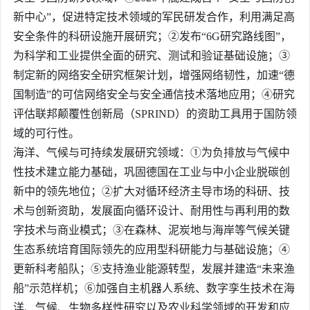
新中心”，促进特定技术领域的军民研发合作，利用满足高
安全条件的科研设施开展研究；②发布“6G研究路线图”，
为科学和工业提供全面的研究、测试和验证基础设施；③
制定新的网络安全研究框架计划，增强网络韧性，加速“德
国制造”的可信网络安全与安全通信技术落地应用；④研究
评估联邦颠覆性创新局（SPRIND）的资助工具用于国防领
域的可行性。
海洋、气候与可持续发展研究领域：①为负排放与气候中
性技术建立能力基础，巩固德国在工业与中小企业脱碳创
新中的领先地位；②扩大对循环经济主导市场的科研、技
术与创新资助，发展面向循环设计、耐用性与再利用的数
字技术与商业模式；③在森林、泥炭地与海岸等气候关键
生态系统培育国际领先的应用型科研能力与基础设施；④
更新科考船队；⑤支持渔业能源转型，发展并建造“未来渔
船”示范样机；⑥加强自主机器人系统、数字孪生技术在海
洋、气候、生物多样性研究以及农业科学领域的开发和应