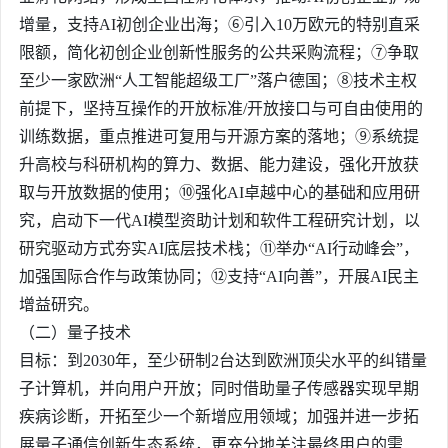
增量，支持AI初创企业出海；⑥引入10万欧元的特别直采
限额，简化初创企业创新性服务的公共采购流程；⑦争取
至少一家欧洲“人工智能超级工厂”落户德国；⑧技术主权
前提下，坚持互操作的开放标准/开放接口与可自由使用的
训练数据，重点推进可复用与开源方案的落地；⑨系统提
升高校与科研机构的算力、数据、能力建设，强化开放获
取与开放数据的使用；⑩强化AI卓越中心的基础和应用研
究，启动下一代AI模型资助计划和软件工程研究计划，以
研究驱动方式夯实AI底层技术栈；⑪举办“AI行动峰会”，
加强国际合作与政策协同；⑫支持“AI向善”，开展AI民主
增益研究。
（二）量子技术
目标：到2030年，至少研制2台达到欧洲顶尖水平的纠错量
子计算机，并向用户开放；同时借助
量子传感器
实现早期
疾病诊断，开拓至少一个新增应用领域；加强并进一步拓
展量子通信创新生态系统，更充分地关注最终用户的需