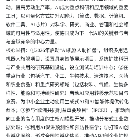
动，提高劳动生产率，AI成为重点科研和应用领域的重要
工具；以可量化方式提升AI能力（算法、数据、计算机、
软件工具、AI芯片）对科学、研究、商业、管理和社会领
域的可用性与适用性；使德国成为下一代AI的关键参与者
与全球竞争的中心力量。
核心举措：①2026年启动“AI机器人助推器”，组织
多用途
机器人
旗舰项目，设置具身智能展示项目，系统扩建科研
与产业共用的研究基础设施，设立测试与培训中心；②在
重点行业（包括汽车、化工、生物技术、清洁技术、医药
和农业食品）和重点研究领域（包括材料、气候、生物多
样性、能源和可持续性研究）启动AI应用转移示范项目与
竞赛，为中小企业主动使用生成式AI和AI智能体提供转化
蓝本；③参与“欧洲共同利益重要项目”（IPCEI），推动面
向工业的高专用度的主权AI模型开发，推动分布式工业数
据处理；④利用AI促进预测性和预防性医学；⑤打造AI创
业孵化网络，形成全国性孵化体系，推动AI初创企业扩规